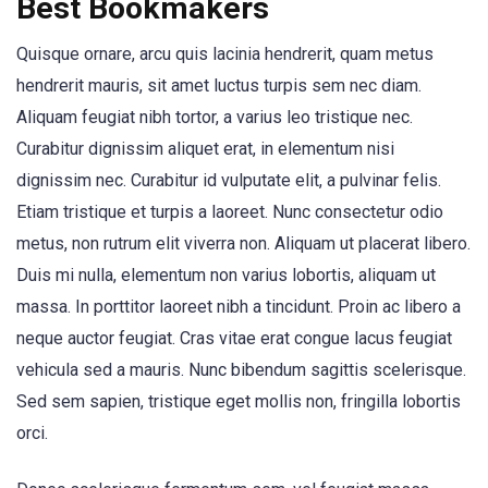
Best Bookmakers
Quisque ornare, arcu quis lacinia hendrerit, quam metus
hendrerit mauris, sit amet luctus turpis sem nec diam.
Aliquam feugiat nibh tortor, a varius leo tristique nec.
Curabitur dignissim aliquet erat, in elementum nisi
dignissim nec. Curabitur id vulputate elit, a pulvinar felis.
Etiam tristique et turpis a laoreet. Nunc consectetur odio
metus, non rutrum elit viverra non. Aliquam ut placerat libero.
Duis mi nulla, elementum non varius lobortis, aliquam ut
massa. In porttitor laoreet nibh a tincidunt. Proin ac libero a
neque auctor feugiat. Cras vitae erat congue lacus feugiat
vehicula sed a mauris. Nunc bibendum sagittis scelerisque.
Sed sem sapien, tristique eget mollis non, fringilla lobortis
orci.