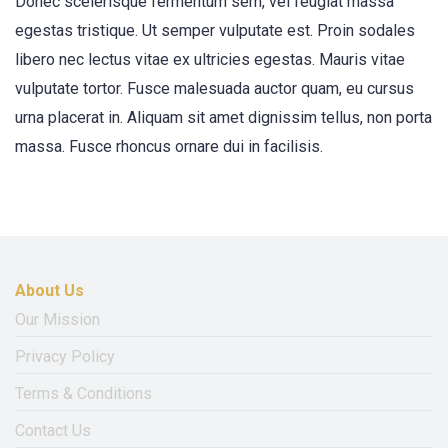
Donec scelerisque fermentum sem, vel feugiat massa
egestas tristique. Ut semper vulputate est. Proin sodales
libero nec lectus vitae ex ultricies egestas. Mauris vitae
vulputate tortor. Fusce malesuada auctor quam, eu cursus
urna placerat in. Aliquam sit amet dignissim tellus, non porta
massa. Fusce rhoncus ornare dui in facilisis.
About Us
Our Mission
Privacy Policy
Terms & Conditions
Contact Us